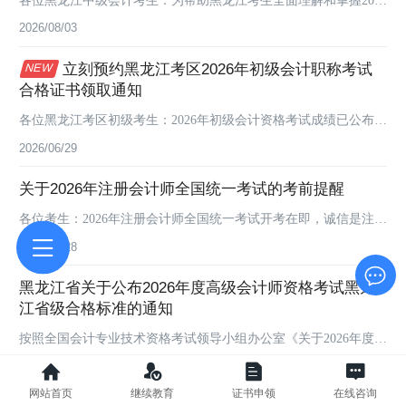
年度中级会计资格考试的新大纲和新教材内容，帮助考生更好的进
2026/08/03
行考前冲刺，进一步提升应试能力和通关能力，2026年中级会计押
立刻预约黑龙江考区2026年初级会计职称考试
题密卷正式发布，其题型、题量及难易程度符合本年度考试，历年
合格证书领取通知
押题效果明显，帮助考生一次过关，欢迎考生根据自身情况选择性
使用。一、试卷特点1、历年押题效果明显（连续多年命中原题/类
各位黑龙江考区初级考生：2026年初级会计资格考试成绩已公布，
似题）2、A卷+B卷超强押题组合（押...
尚未查询的考生请及时通过全国会计平台或黑龙江会计网“成绩查
2026/06/29
询”栏目查询您的成绩！为避免错过2026年度全国会计专业技术
关于2026年注册会计师全国统一考试的考前提醒
（初级）资格考试合格证书领取等相关重要通知，为更好的服务黑
龙江考生，现已开通微信通知服务，请各位考生识别下方二维码，
各位考生：2026年注册会计师全国统一考试开考在即，诚信是注册
关注黑龙江会计微信服务号，即可收到及时的证书领取提醒。打开
会计师行业的立身之本、执业之基，为切实维护考试公平公正，营
2026/07/28
微信扫一扫即可预约领证
造规范有序、风清气正的考试环境，现就考前有关事项提醒如下：
黑龙江省关于公布2026年度高级会计师资格考试黑龙
一、严禁携带规定以外的物品考生进入考场时，须出示准考证和与
江省级合格标准的通知
报名信息一致的有效身份证件，主动接受监考人员身份核验和金属
探测仪等设备的安全检查。严禁携带手机等通讯设备和智能眼镜、
按照全国会计专业技术资格考试领导小组办公室《关于2026年度高
智能手表（手环）、蓝牙耳机等电子设备，以及...
级会计师资格考试合格标准等有关问题的通知》（会考〔2026〕1
2026/07/28
号）要求，2026年度高级会计师资格考试全国合格标准为60分（试
网站首页
继续教育
证书申领
在线咨询
卷满分为100分），成绩有效期为3年。经省财政厅商省人力资源和